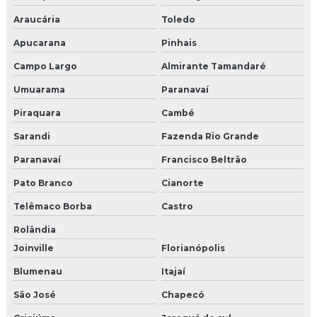
Araucária
Toledo
Apucarana
Pinhais
Campo Largo
Almirante Tamandaré
Umuarama
Paranavaí
Piraquara
Cambé
Sarandi
Fazenda Rio Grande
Paranavaí
Francisco Beltrão
Pato Branco
Cianorte
Telêmaco Borba
Castro
Rolândia
Joinville
Florianópolis
Blumenau
Itajaí
São José
Chapecó