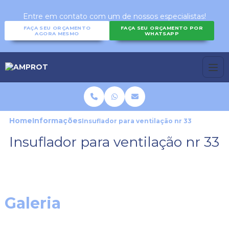
Entre em contato com um de nossos especialistas!
FAÇA SEU ORÇAMENTO
FAÇA SEU ORÇAMENTO POR
AGORA MESMO
WHATSAPP
Home
Informações
Insuflador para ventilação nr 33
Insuflador para ventilação nr 33
Galeria