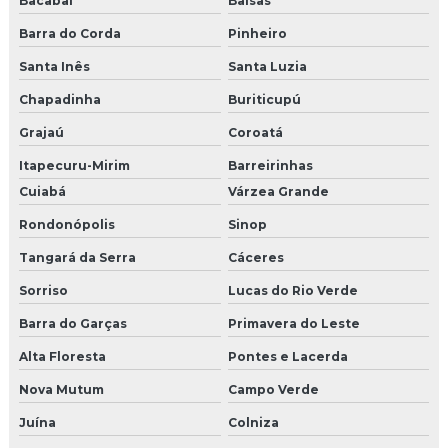
Bacabal
Balsas
Barra do Corda
Pinheiro
Santa Inês
Santa Luzia
Chapadinha
Buriticupú
Grajaú
Coroatá
Itapecuru-Mirim
Barreirinhas
Cuiabá
Várzea Grande
Rondonópolis
Sinop
Tangará da Serra
Cáceres
Sorriso
Lucas do Rio Verde
Barra do Garças
Primavera do Leste
Alta Floresta
Pontes e Lacerda
Nova Mutum
Campo Verde
Juína
Colniza