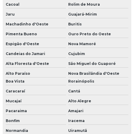
Cacoal
Rolim de Moura
Jaru
Guajará-Mirim
Machadinho d'Oeste
Buritis
Pimenta Bueno
Ouro Preto do Oeste
Espigão d'Oeste
Nova Mamoré
Candeias do Jamari
Cujubim
Alta Floresta d'Oeste
São Miguel do Guaporé
Alto Paraíso
Nova Brasilândia d'Oeste
Boa Vista
Rorainópolis
Caracaraí
Cantá
Mucajaí
Alto Alegre
Pacaraima
Amajari
Bonfim
Iracema
Normandia
Uiramutã