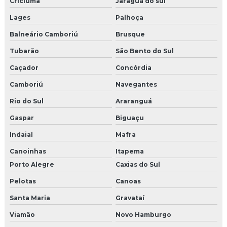
Criciúma
Jaraguá do sul
Lages
Palhoça
Balneário Camboriú
Brusque
Tubarão
São Bento do Sul
Caçador
Concórdia
Camboriú
Navegantes
Rio do Sul
Araranguá
Gaspar
Biguaçu
Indaial
Mafra
Canoinhas
Itapema
Porto Alegre
Caxias do Sul
Pelotas
Canoas
Santa Maria
Gravataí
Viamão
Novo Hamburgo