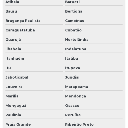
Atibaia
Barueri
Bauru
Bertioga
Bragança Paulista
Campinas
Caraguatatuba
Cubatão
Guarujá
Hortolândia
Ilhabela
Indaiatuba
Itanhaém
Itatiba
Itu
Itupeva
Jaboticabal
Jundiaí
Louveira
Marapoama
Marília
Mendonça
Mongaguá
Osasco
Paulínia
Peruíbe
Praia Grande
Ribeirão Preto