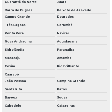
Guarantã do Norte
Juara
Barra do Bugres
Peixoto de Azevedo
Campo Grande
Dourados
Três Lagoas
Corumbá
Ponta Porã
Naviraí
Nova Andradina
Aquidauana
Sidrolândia
Paranaíba
Maracaju
Amambai
Coxim
Rio Brilhante
Caarapó
João Pessoa
Campina Grande
Santa Rita
Patos
Bayeux
Sousa
Cabedelo
Cajazeiras