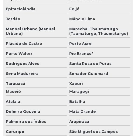
Epitaciolândia
Feijó
Jordão
Mâncio Lima
Manoel Urbano (Manuel
Marechal Thaumaturgo
Urbano)
(Taumaturgo, Thaumaturgo)
Plácido de Castro
Porto Acre
Porto Walter
Rio Branco*
Rodrigues Alves
Santa Rosa do Purus
Sena Madureira
Senador Guiomard
Tarauacá
Xapuri
Maceió
Maragogi
Atalaia
Batalha
Delmiro Gouveia
Mata Grande
Palmeira dos Índios
Arapiraca
Coruripe
São Miguel dos Campos