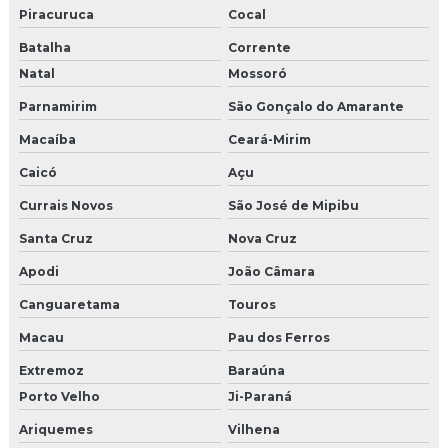
Piracuruca
Cocal
Batalha
Corrente
Natal
Mossoró
Parnamirim
São Gonçalo do Amarante
Macaíba
Ceará-Mirim
Caicó
Açu
Currais Novos
São José de Mipibu
Santa Cruz
Nova Cruz
Apodi
João Câmara
Canguaretama
Touros
Macau
Pau dos Ferros
Extremoz
Baraúna
Porto Velho
Ji-Paraná
Ariquemes
Vilhena