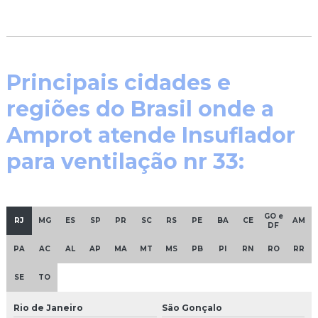
Principais cidades e
regiões do Brasil onde a
Amprot atende Insuflador
para ventilação nr 33:
GO e
RJ
MG
ES
SP
PR
SC
RS
PE
BA
CE
AM
DF
PA
AC
AL
AP
MA
MT
MS
PB
PI
RN
RO
RR
SE
TO
Rio de Janeiro
São Gonçalo