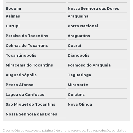
Boquim
Nossa Senhora das Dores
Palmas
Araguaína
Gurupi
Porto Nacional
Paraíso do Tocantins
Araguatins
Colinas do Tocantins
Guaraí
Tocantinópolis
Dianópolis
Miracema do Tocantins
Formoso do Araguaia
Augustinópolis
Taguatinga
Pedro Afonso
Miranorte
Lagoa da Confusão
Goiatins
São Miguel do Tocantins
Nova Olinda
Nossa Senhora das Dores
O conteúdo do texto desta página é de direito reservado. Sua reprodução, parcial ou