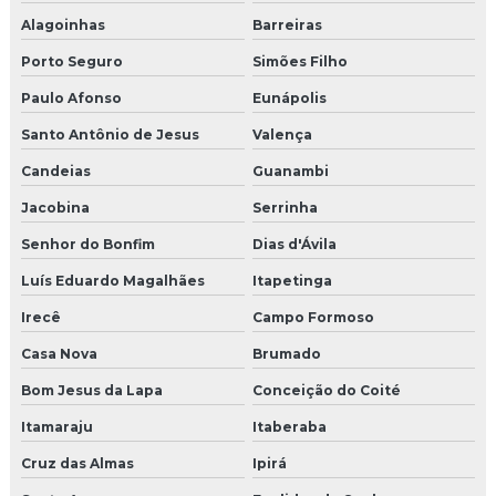
Alagoinhas
Barreiras
Porto Seguro
Simões Filho
Paulo Afonso
Eunápolis
Santo Antônio de Jesus
Valença
Candeias
Guanambi
Jacobina
Serrinha
Senhor do Bonfim
Dias d'Ávila
Luís Eduardo Magalhães
Itapetinga
Irecê
Campo Formoso
Casa Nova
Brumado
Bom Jesus da Lapa
Conceição do Coité
Itamaraju
Itaberaba
Cruz das Almas
Ipirá