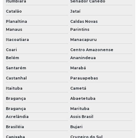
Itumbiara
Senador Canedo
Catalão
Jataí
Planaltina
Caldas Novas
Manaus
Parintins
Itacoatiara
Manacapuru
Coari
Centro Amazonense
Belém
Ananindeua
Santarém
Marabá
Castanhal
Parauapebas
Itaituba
Cametá
Bragança
Abaetetuba
Bragança
Marituba
Acrelândia
Assis Brasil
Brasiléia
Bujari
Capixaba
Cruzeiro do Sul