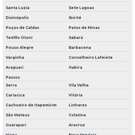
Santa Luzia
Sete Lagoas
Divinópolis
Ibirité
Poços de Caldas
Patos de Minas
Teófilo Otoni
Sabará
Pouso Alegre
Barbacena
Varginha
Conselheiro Lafeiete
Araguari
Itabira
Passos
Serra
Vila Velha
Cariacica
Vitória
Cachoeiro de Itapemirim
Linhares
São Mateus
Colatina
Guarapari
Aracruz
Viana
Nova Venécia