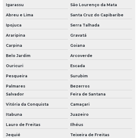
Igarassu
São Lourenço da Mata
Abreu e Lima
Santa Cruz do Capibaribe
Ipojuca
Serra Talhada
Araripina
Gravatá
Carpina
Goiana
Belo Jardim
Arcoverde
Ouricuri
Escada
Pesqueira
Surubim
Palmares
Bezerros
Salvador
Feira de Santana
Vitória da Conquista
Camaçari
Itabuna
Juazeiro
Lauro de Freitas
Ilhéus
Jequié
Teixeira de Freitas