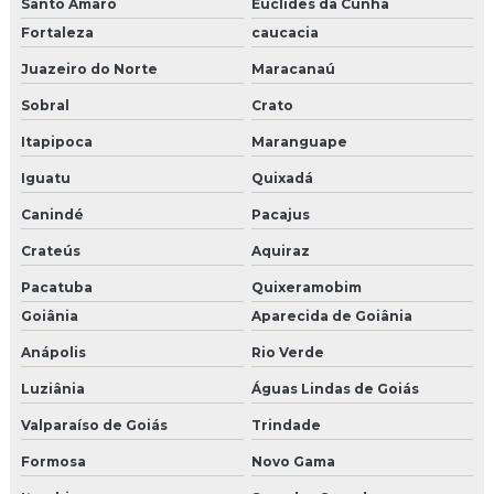
Santo Amaro
Euclides da Cunha
Fortaleza
caucacia
Juazeiro do Norte
Maracanaú
Sobral
Crato
Itapipoca
Maranguape
Iguatu
Quixadá
Canindé
Pacajus
Crateús
Aquiraz
Pacatuba
Quixeramobim
Goiânia
Aparecida de Goiânia
Anápolis
Rio Verde
Luziânia
Águas Lindas de Goiás
Valparaíso de Goiás
Trindade
Formosa
Novo Gama