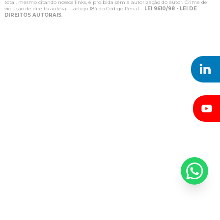
total, mesmo citando nossos links, é proibida sem a autorização do autor. Crime de
violação de direito autoral – artigo 184 do Código Penal –
LEI 9610/98 - LEI DE
DIREITOS AUTORAIS
.