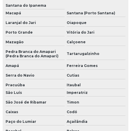
Santana do Ipanema
Macapá
Santana (Porto Santana)
Laranjal do Jari
Oiapoque
Porto Grande
Vitória do Jari
Mazagão
Calçoene
Pedra Branca do Amapari
Tartarugalzinho
(Pedra Branca do Amaparí)
Amapá
Ferreira Gomes
Serra do Navio
Cutias
Pracuúba
Itaubal
São Luís
Imperatriz
São José de Ribamar
Timon
Caixas
Codó
Paço do Lumiar
Açailândia